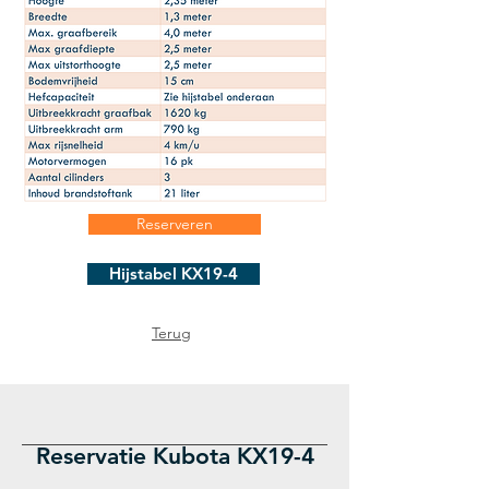
Reserveren
Hijstabel KX19-4
Terug
Reservatie Kubota KX19-4