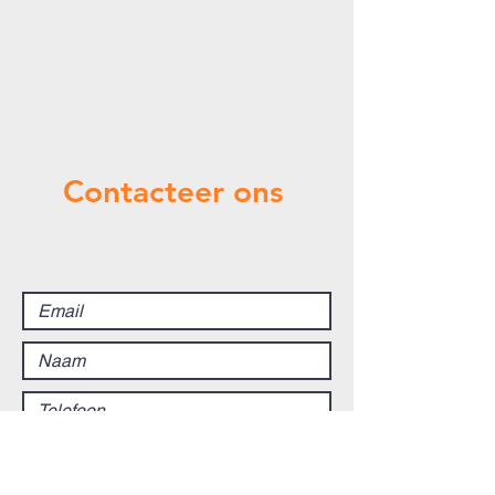
Contacteer ons
Contact opnemen / reserveren kan
van maandag t.e.m. zaterdag van 7u-19u.